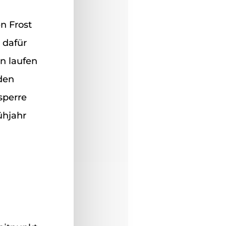
n Frost
 dafür
n laufen
den
sperre
ühjahr