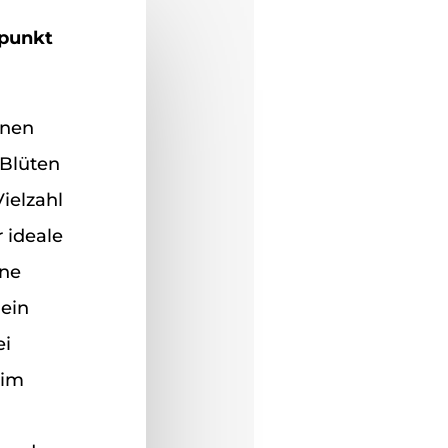
tpunkt
inen
 Blüten
ielzahl
 ideale
ine
ein
ei
 im