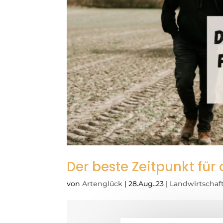
Der beste Zeitpunkt für
von
Artenglück
|
28.Aug..23
|
Landwirtschaf