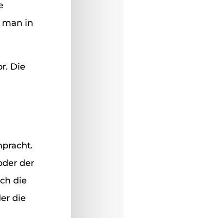
e
n man in
r. Die
pracht.
oder der
ch die
er die