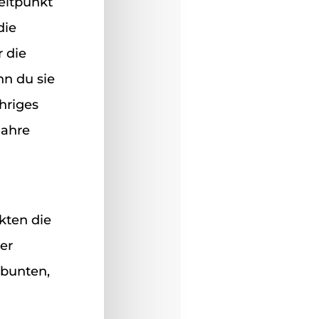
Zeitpunkt
die
 die
nn du sie
hriges
Jahre
kten die
er
 bunten,