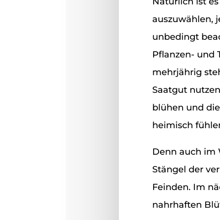
Natürlich ist e
auszuwählen, j
unbedingt bea
Pflanzen- und T
mehrjährig steh
Saatgut nutzen
blühen und die
heimisch fühle
Denn auch im W
Stängel der ve
Feinden. Im nä
nahrhaften Blü