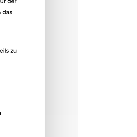
ur der
h das
ils zu
m