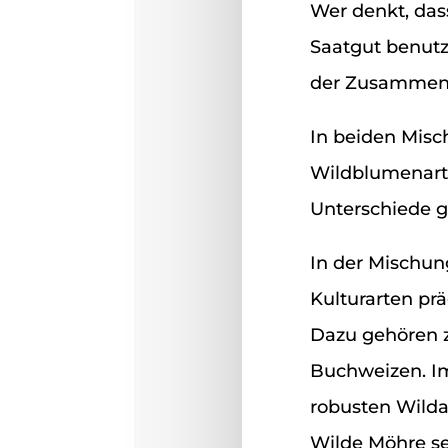
Wer denkt, das
Saatgut benutz
der Zusammens
In beiden Mis
Wildblumenarte
Unterschiede gi
In der Mischung
Kulturarten pr
Dazu gehören z
Buchweizen. Im
robusten Wilda
Wilde Möhre seh