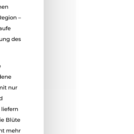
nen
Region –
aufe
rung des
e
edene
mit nur
d
liefern
ie Blüte
cht mehr