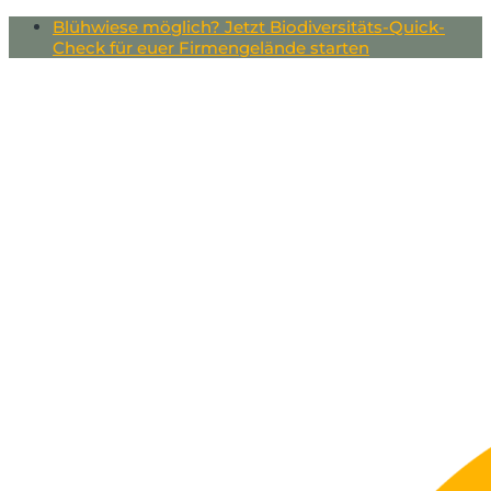
Blühwiese möglich? Jetzt Biodiversitäts-Quick-
Check für euer Firmengelände starten