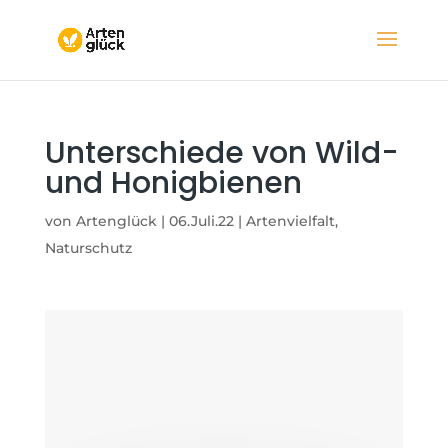
Unterschiede von Wild-
und Honigbienen
von
Artenglück
|
06.Juli.22
|
Artenvielfalt
,
Naturschutz
Wilbienen vs.
Honigbienen – die
Unterschiede der