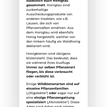
zusätzlich auch Honigtau
gesammelt
. Honigtau sind
zuckerhaltige
Ausscheidungsprodukte von
anderen Insekten, wie z.B.
Läusen, die sich von
Pflanzensäften ernähren. Aus
dem Honigtau wird ebenfalls
Honig hergestellt, welcher von
den Imkern häufig als Waldhonig
deklariert wird.
Honigbienen sind übrigens
blütensteht. Das bedeutet, dass
sie während ihres Ausflugs
immer zur selben Pflanzenart
fliegen, bis diese verbraucht
oder verblüht ist.
Einige
Wildbienenarten sind auf
einzelne Pflanzenfamilien
(„Oligolektie“)
oder
sogar nur auf
eine
einzige Pflanzengattung
spezialisiert
(„Monolektie“). Diese
Arten sind daher noch stärker