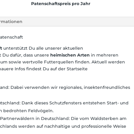
Artenhelfer
Patenschaftspreis pro Jahr
Menge
ormationen
Patenschaft
ft
unterstützt Du alle unserer aktuellen
st Du dafür, dass unsere
heimischen Arten
in mehreren
um sowie wertvolle Futterquellen finden. Aktuell werden
auere Infos findest Du auf der Startseite
land: Dabei verwenden wir regionales, insektenfreundliches
utschland: Dank dieses Schutzfensters entstehen Start- und
n bedrohten Feldvögeln.
 Partnerwäldern in Deutschland: Die vom Waldsterben am
schlands werden auf nachhaltige und professionelle Weise