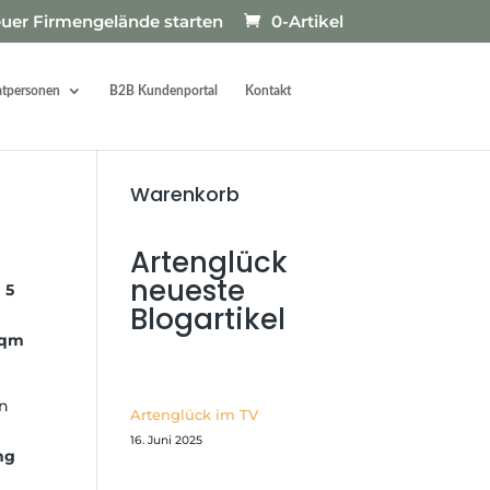
euer Firmengelände starten
0-Artikel
atpersonen
B2B Kundenportal
Kontakt
Warenkorb
Artenglück
neueste
d
5
Blogartikel
 qm
n
Artenglück im TV
16. Juni 2025
ng