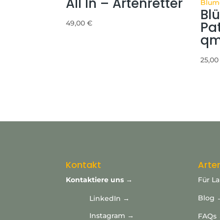
All In – Artenretter
Blü
49,00
€
Pa
qm
25,0
Kontakt
Arte
Kontaktiere uns →
Für L
Blog 
LinkedIn →
Instagram →
FAQs