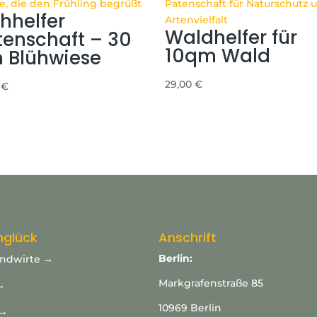
hhelfer
Waldhelfer für
tenschaft – 30
10qm Wald
 Blühwiese
29,00
€
0
€
nglück
Anschrift
Berlin:
andwirte →
Markgrafenstraße 85
→
10969 Berlin
 →