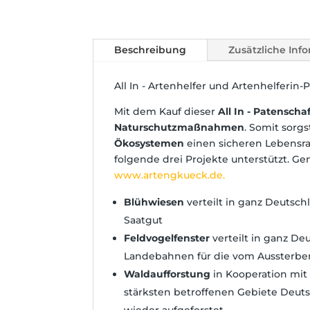
Beschreibung
Zusätzliche Inf
All In - Artenhelfer und Artenhelferin-
Mit dem Kauf dieser
All In - Patenscha
Naturschutzmaßnahmen
. Somit sorg
Ökosystemen
einen sicheren Lebensra
folgende drei Projekte unterstützt. Gen
www.artengkueck.de.
Blühwiesen
verteilt in ganz Deutsch
Saatgut
Feldvogelfenster
verteilt in ganz De
Landebahnen für die vom Aussterbe
Waldaufforstung
in Kooperation mit
stärksten betroffenen Gebiete Deut
wieder aufgeforstet.