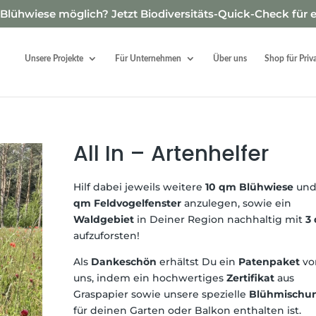
Blühwiese möglich? Jetzt Biodiversitäts-Quick-Check für 
Unsere Projekte
Für Unternehmen
Über uns
Shop für Priv
All In – Artenhelfer
Hilf dabei jeweils weitere
10 qm Blühwiese
un
qm Feldvogelfenster
anzulegen, sowie ein
Waldgebiet
in Deiner Region nachhaltig mit
3
aufzuforsten!
Als
Dankeschön
erhältst Du ein
Patenpaket
vo
uns, indem ein hochwertiges
Zertifikat
aus
Graspapier sowie unsere spezielle
Blühmischu
für deinen Garten oder Balkon enthalten ist.