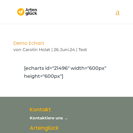
Demo Echart
von
Carolin Holat
|
26.Juni.24
|
Test
[echarts id="21496" width="600px"
height="600px"]
Kontakt
Kontaktiere uns →
Artenglück