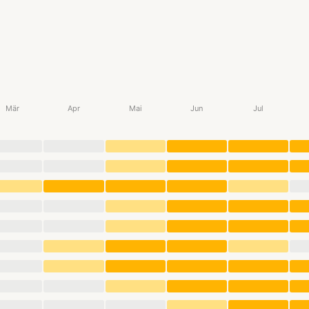
Mär
Apr
Mai
Jun
Jul