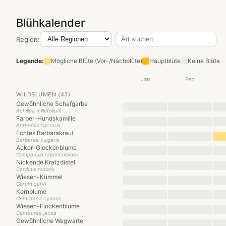
Blühkalender
Region:
Legende:
Mögliche Blüte (Vor-/Nachblüte)
Hauptblüte
Keine Blüte
Jan
Feb
WILDBLUMEN (43)
Gewöhnliche Schafgarbe
Achillea millefolium
Färber-Hundskamille
Anthemis tinctoria
Echtes Barbarakraut
Barbarea vulgaris
Acker-Glockenblume
Campanula rapunculoides
Nickende Kratzdistel
Carduus nutans
Wiesen-Kümmel
Carum carvi
Kornblume
Centaurea cyanus
Wiesen-Flockenblume
Centaurea jacea
Gewöhnliche Wegwarte