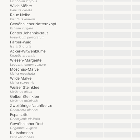
Cichorium intybus
Wilde Möhre
Daucus carota
Raue Nelke
Dianthus armeria
Gewöhnlicher Natternkopf
Echium vulgare
Echtes Johanniskraut
Hypericum perforatum
Färber-Waid
Isatis tinctoria
Acker-Witwenblume
Knautia arvensis
Wiesen-Margerite
Leucanthemum vulgare
Moschus-Malve
Malva moschata
Wilde Malve
Malva sylvestris
Weißer Steinklee
Melilotus albus
Gelber Steinklee
Melilotus officinalis
Zweijährige Nachtkerze
Oenothera biennis
Esparsette
Onobrychis viciifolia
Gewöhnlicher Dost
Origanum vulgare
Klatschmohn
Papaver rhoeas