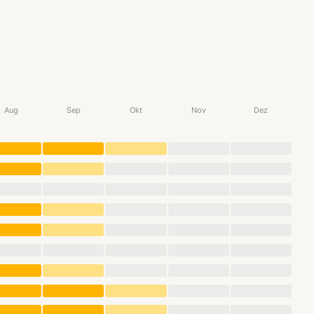
Aug
Sep
Okt
Nov
Dez