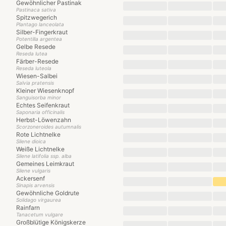
Gewöhnlicher Pastinak
Pastinaca sativa
Spitzwegerich
Plantago lanceolata
Silber-Fingerkraut
Potentilla argentea
Gelbe Resede
Reseda lutea
Färber-Resede
Reseda luteola
Wiesen-Salbei
Salvia pratensis
Kleiner Wiesenknopf
Sanguisorba minor
Echtes Seifenkraut
Saponaria officinalis
Herbst-Löwenzahn
Scorzoneroides autumnalis
Rote Lichtnelke
Silene dioica
Weiße Lichtnelke
Silene latifolia ssp. alba
Gemeines Leimkraut
Silene vulgaris
Ackersenf
Sinapis arvensis
Gewöhnliche Goldrute
Solidago virgaurea
Rainfarn
Tanacetum vulgare
Großblütige Königskerze