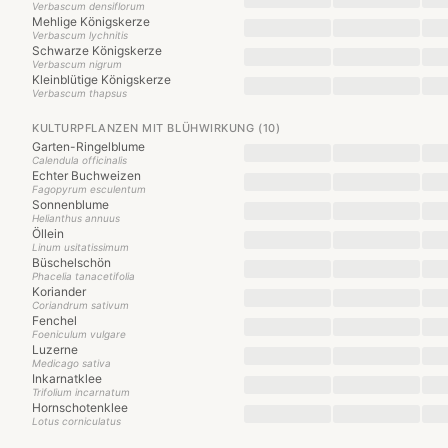
Verbascum densiflorum
Mehlige Königskerze
Verbascum lychnitis
Schwarze Königskerze
Verbascum nigrum
Kleinblütige Königskerze
Verbascum thapsus
KULTURPFLANZEN MIT BLÜHWIRKUNG (10)
Garten-Ringelblume
Calendula officinalis
Echter Buchweizen
Fagopyrum esculentum
Sonnenblume
Helianthus annuus
Öllein
Linum usitatissimum
Büschelschön
Phacelia tanacetifolia
Koriander
Coriandrum sativum
Fenchel
Foeniculum vulgare
Luzerne
Medicago sativa
Inkarnatklee
Trifolium incarnatum
Hornschotenklee
Lotus corniculatus